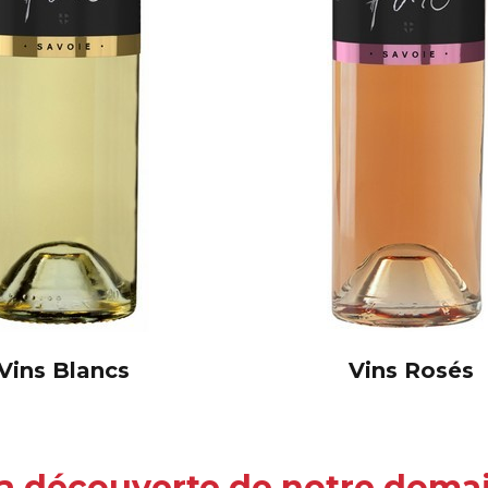
Vins Blancs
Vins Rosés
la découverte de notre doma