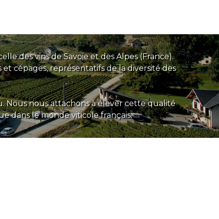
Apéritif
lle des vins de Savoie et des Alpes (France).
et cépages, représentatifs de la diversité des
. Nous nous attachons à élever cette qualité
e dans le monde viticole français.
Poisson Grillé