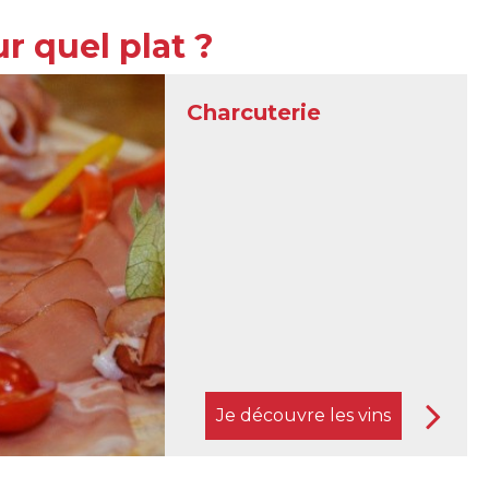
r quel plat ?
Gibier
Je découvre les vins