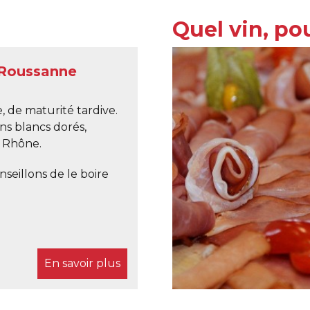
Quel vin, pou
 Roussanne
Charcuterie
, de maturité tardive.
ins blancs dorés,
 Rhône.
nseillons de le boire
En savoir plus