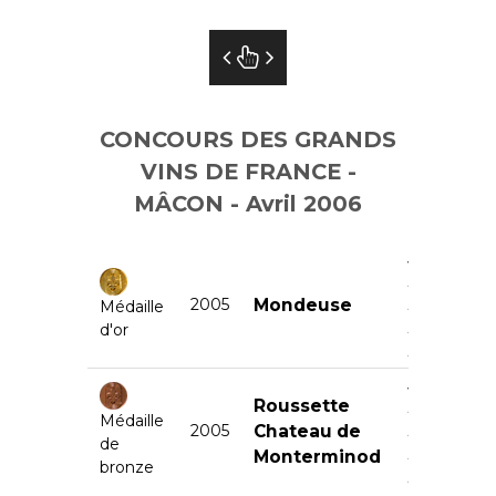
CONCOURS DES GRANDS
VINS DE FRANCE -
MÂCON - Avril 2006
Scea
Domaine
2005
Mondeuse
PERRIER
Médaille
Père et
d'or
Fils
Scea
Roussette
Domaine
Médaille
2005
Chateau de
PERRIER
de
Père et
Monterminod
bronze
Fils