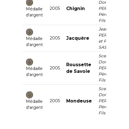
Domaine
2005
Chignin
PERRIER
Médaille
Père et
d'argent
Fils
Jean
PERRIER
2005
Jacquère
Médaille
et Fils
d'argent
SAS
Scea
Domaine
Roussette
2005
PERRIER
Médaille
de Savoie
Père et
d'argent
Fils
Scea
Domaine
2005
Mondeuse
PERRIER
Médaille
Père et
d'argent
Fils