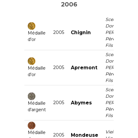
2006
Scea
Domaine
2005
Chignin
PERRIER
Médaille
Père et
d'or
Fils
Scea
Domaine
2005
Apremont
PERRIER
Médaille
Père et
d'or
Fils
Scea
Domaine
2005
Abymes
PERRIER
Médaille
Père et
d'argent
Fils
Vieilles
Médaille
2005
Mondeuse