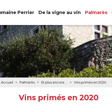
maine Perrier
De la vigne au vin
Palmarès
Accueil
>
Palmarès
>
Et plus encore ...
>
Vins primés en 2020
Vins primés en 2020